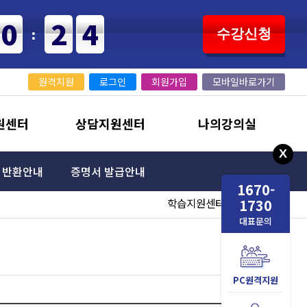
40
23
:
수강신청
원격지원
로그인
회원가입
모바일바로가기
원센터
상담지원센터
나의강의실
 반환안내
증명서 발급안내
1670-
학습지원센터
1730
공지사항
>
대표문의
PC원격지원