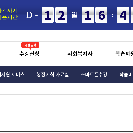
12
16
마감까지
D -
일
:
남은시간
마감임박
수강신청
사회복지사
학습지
격지원 서비스
행정서식 자료실
스마트폰수강
학습비